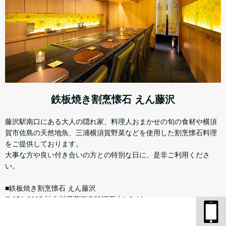
鉄板焼き割烹懐石 えん藤沢
藤沢駅南口にある大人の隠れ家、料理人おまかせの旬の食材や横須
賀市佐島の天然地魚、三浦横須賀野菜などを使用した割烹懐石料理
をご提供しております。
大事な方や良い付き合いの方との特別な日に、是非ご利用くださ
い。
■鉄板焼き割烹懐石 えん藤沢
〒251-0025 神奈川県藤沢市鵠沼石上1-3-11
Instagramにアクセス