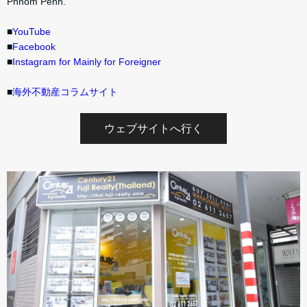
Phnom Penh.
■
YouTube
■
Facebook
■
Instagram for Mainly for Foreigner
■
海外不動産コラムサイト
ウェブサイトへ行く