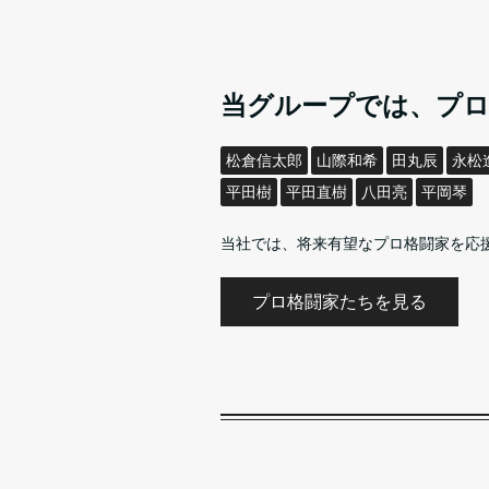
当グループでは、プロ
松倉信太郎
山際和希
田丸辰
永松
平田樹
平田直樹
八田亮
平岡琴
当社では、将来有望なプロ格闘家を応
プロ格闘家たちを見る