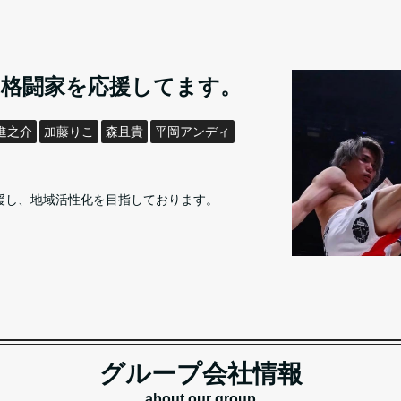
格闘家を応援してます。
進之介
加藤りこ
森且貴
平岡アンディ
援し、地域活性化を目指しております。
グループ会社情報
about our group